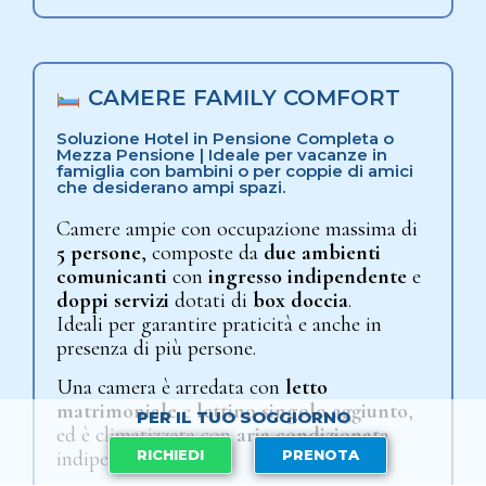
CAMERE FAMILY COMFORT
Soluzione Hotel in Pensione Completa o
Mezza Pensione | Ideale per vacanze in
famiglia con bambini o per coppie di amici
che desiderano ampi spazi.
Camere ampie con occupazione massima di
5 persone
, composte da
due ambienti
comunicanti
con
ingresso indipendente
e
doppi servizi
dotati di
box doccia
.
Ideali per garantire praticità e anche in
presenza di più persone.
Una camera è arredata con
letto
matrimoniale
e
lettino singolo aggiunto
,
PER IL TUO SOGGIORNO
ed è climatizzata con
aria condizionata
RICHIEDI
PRENOTA
indipendente.