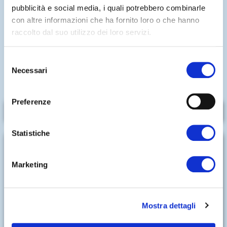
pubblicità e social media, i quali potrebbero combinarle
con altre informazioni che ha fornito loro o che hanno
UNA PISCINA PERFETTA PER IL RELAX E
raccolto dal suo utilizzo dei loro servizi.
PER L’INTRATTENIMENTO
Una piscina per i più piccoli e una piscina
Selezione
Necessari
semiolimpionica sono la scelta ideale per godersi una
del
giornata estiva all'insegna del relax e del divertimento.
consenso
Preferenze
SCOPRI DI PIÙ
Statistiche
Marketing
Mostra dettagli