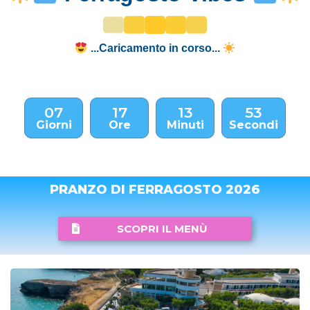
...Caricamento in corso...
07
17
13
52
Giorni
Ore
Minuti
Secondi
PRANZO DI FERRAGOSTO 2026
SCOPRI IL MENÙ