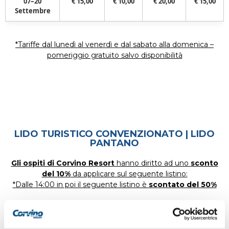
07–20
€ 15,00
€ 10,00
€ 20,00
€ 15,00
Settembre
*Tariffe dal lunedì al venerdì e dal sabato alla domenica –
pomeriggio gratuito salvo disponibilità
LIDO TURISTICO CONVENZIONATO | LIDO
PANTANO
Gli ospiti di Corvino Resort
hanno diritto ad uno
sconto
del 10%
da applicare sul seguente listino:
*Dalle 14:00 in poi il seguente listino è
scontato del 50%
*La scelta del posto è possibile prenotando il giorno prima per
il giorno dopo