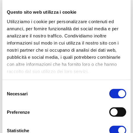
Questo sito web utilizza i cookie
Periodo
Giorni Feriali (Lun-
Weekend (Sab-
Utilizziamo i cookie per personalizzare contenuti ed
Ven)
Dom)
annunci, per fornire funzionalità dei social media e per
Maggio e
€ 30,00
€ 40,00
analizzare il nostro traffico. Condividiamo inoltre
Settembre
informazioni sul modo in cui utilizza il nostro sito con i
nostri partner che si occupano di analisi dei dati web,
Giugno
€ 40,00
€ 50,00
pubblicità e social media, i quali potrebbero combinarle
Luglio
€ 50,00
€ 60,00
con altre informazioni che ha fornito loro o che hanno
raccolto dal suo utilizzo dei loro servizi.
Agosto
€ 60,00
€ 60,00
Selezione
Necessari
L’importo della Convenzione con Lido Pantano
del
comprende:
consenso
1 ombrellone (per massimo 3 adulti o 2 adulti e 2 ragazzi) + 2
Preferenze
lettini (massimo 4 ingressi). Un lettino aggiuntivo ha un costo
di € 5,00
Statistiche